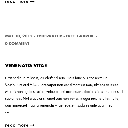
read more
MAY 10, 2015
-
Y6DEPRAZDR
-
FREE
,
GRAPHIC
-
0 COMMENT
VENENATIS VITAE
Cras sed rutrum lacus, eu eleifend sem. Proin faucibus consectetur
Vestibulum orci felis, ullamcorper non condimentum non, ultrices ac nunc.
Mauris non ligula suscipit, vulputate mi accumsan, dapibus felis. Nullam sed
sapien dui. Nulla auctor sit amet sem non porta. Integer iaculis tellus nulla,
quis imperdiet magna venenatis vitae Praesent sodales ante quam, eu
dictum…
read more