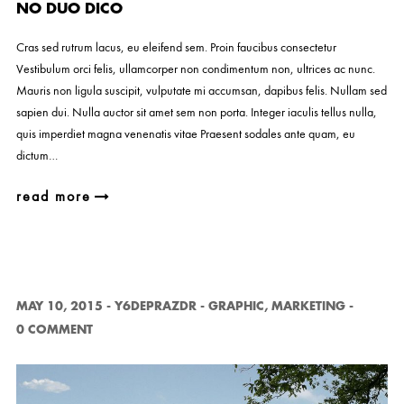
NO DUO DICO
Cras sed rutrum lacus, eu eleifend sem. Proin faucibus consectetur
Vestibulum orci felis, ullamcorper non condimentum non, ultrices ac nunc.
Mauris non ligula suscipit, vulputate mi accumsan, dapibus felis. Nullam sed
sapien dui. Nulla auctor sit amet sem non porta. Integer iaculis tellus nulla,
quis imperdiet magna venenatis vitae Praesent sodales ante quam, eu
dictum…
read more
MAY 10, 2015
-
Y6DEPRAZDR
-
GRAPHIC
,
MARKETING
-
0 COMMENT